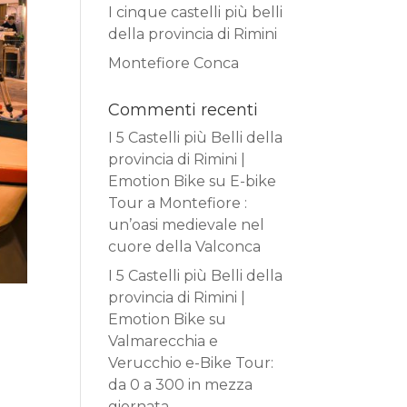
I cinque castelli più belli
della provincia di Rimini
Montefiore Conca
Commenti recenti
I 5 Castelli più Belli della
provincia di Rimini |
Emotion Bike
su
E-bike
Tour a Montefiore :
un’oasi medievale nel
cuore della Valconca
I 5 Castelli più Belli della
provincia di Rimini |
Emotion Bike
su
Valmarecchia e
Verucchio e-Bike Tour:
da 0 a 300 in mezza
giornata