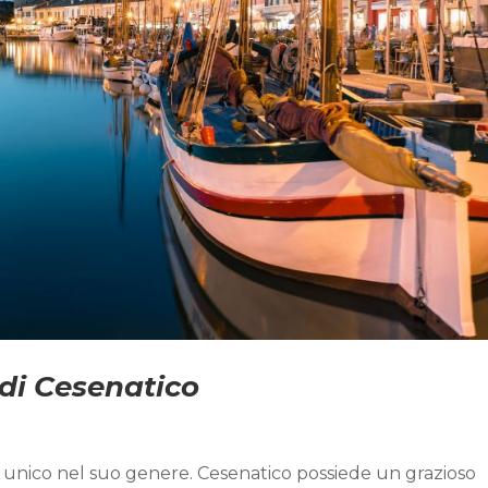
di Cesenatico
è unico nel suo genere. Cesenatico possiede un grazioso