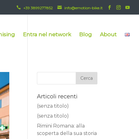


+39 3899277852
info@emotion-bike.it
hising
Entra nel network
Blog
About
Articoli recenti
(senza titolo)
(senza titolo)
Rimini Romana: alla
scoperta della sua storia