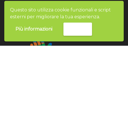
Questo sito utilizza cookie funzionali e script
esterni per migliorare la tua esperienza.
Più informazioni
Accetta
Contattaci
NOLEGGIO E-BIKE
TOUR
ABOUT
EMOTION BIKE RIMINI - NOLEGGIO E
TOUR IN E-BIKE IN EMILIA ROMAGNA
© 2022. ALL RIGHTS RESERVED. P.IVA
IT02501790220