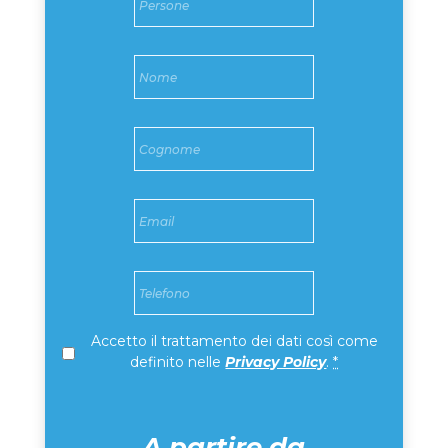
GG
slash
Nome
*
AAAA
Cognome
*
Email
*
Telefono
*
Privacy
*
Accetto il trattamento dei dati così come
definito nelle
Privacy Policy
.
*
A partire da