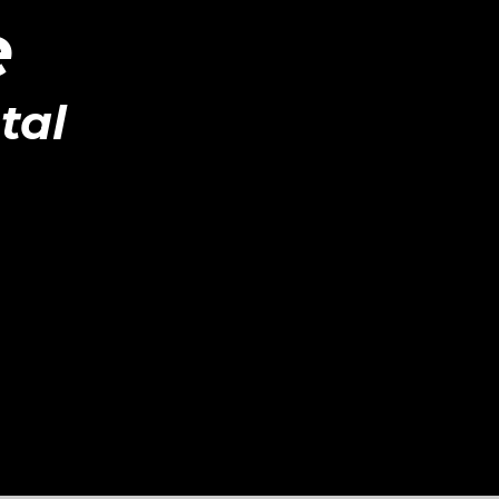
e
tal