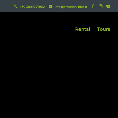


+39 3899277852
info@emotion-bike.it
Rental
Tours