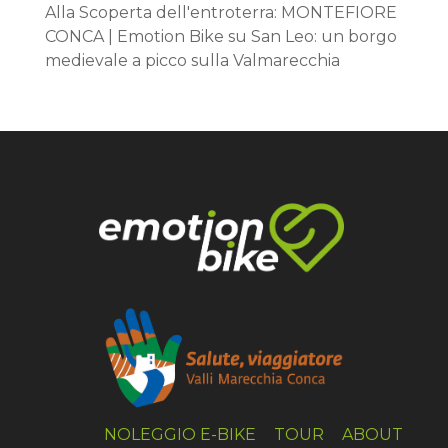
Alla Scoperta dell'entroterra: MONTEFIORE
CONCA | Emotion Bike
su
San Leo: un borgo
medievale a picco sulla Valmarecchia
NOLEGGIO E-BIKE
TOUR
ABOUT