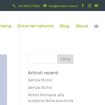


+39 3899277852
info@emotion-bike.it
hising
Entra nel network
Blog
About
Articoli recenti
(senza titolo)
(senza titolo)
Rimini Romana: alla
scoperta della sua storia