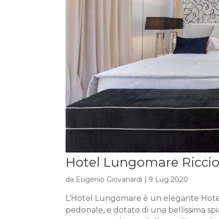
Hotel Lungomare Ricci
da
Eugenio Giovanardi
|
9 Lug 2020
L’Hotel Lungomare è un elegante Hotel
pedonale, e dotato di una bellissima spi