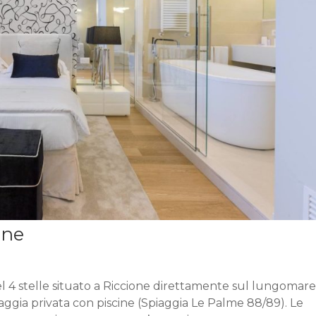
one
 4 stelle situato a Riccione direttamente sul lungomar
aggia privata con piscine (Spiaggia Le Palme 88/89). Le