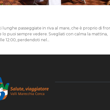
i lunghe passeggiate in riva al mare, che è proprio di fro
e lo puoi sempre vedere. Svegliati con calma la mattina,
le 12:00, perdendoti nel...