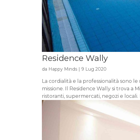
Residence Wally
da
Happy Minds
|
9 Lug 2020
La cordialità e la professionalità sono le 
missione. Il Residence Wally si trova a M
ristoranti, supermercati, negozi e locali.