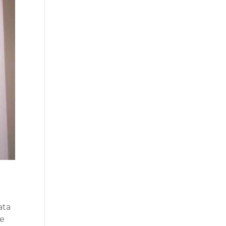
ata
de