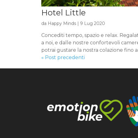
Hotel Little
da
Happy Minds
|
9 Lug 2020
Concediti tempo, spazio e relax. Regalat
a noi, e dalle nostre confortevoli camer
potrai gustare la nostra colazione fino al
« Post precedenti