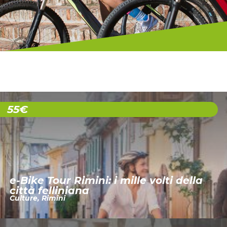
55€
e-Bike Tour Rimini: i mille volti della
città felliniana
Culture
,
Rimini