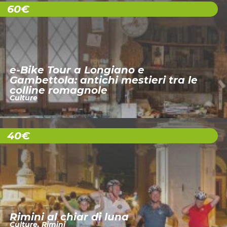
60€
e-Bike Tour a Longiano e
Gambettola: antichi mestieri tra le
colline romagnole
Culture
40€
Rimini al chiar di luna
Culture
,
Rimini