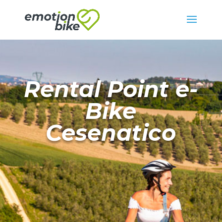
Rental Point e-
Bike
Cesenatico